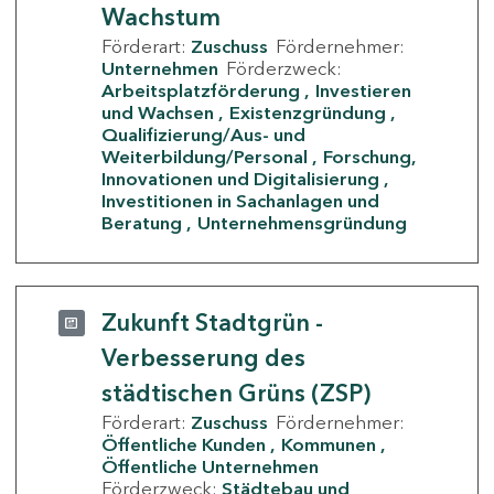
Wachstum
Förderart:
Zuschuss
Fördernehmer:
Unternehmen
Förderzweck:
Arbeitsplatzförderung
Investieren
und Wachsen
Existenzgründung
Qualifizierung/Aus- und
Weiterbildung/Personal
Forschung,
Innovationen und Digitalisierung
Investitionen in Sachanlagen und
Beratung
Unternehmensgründung
Zukunft Stadtgrün -
Verbesserung des
städtischen Grüns (ZSP)
Förderart:
Zuschuss
Fördernehmer:
Öffentliche Kunden
Kommunen
Öffentliche Unternehmen
Förderzweck:
Städtebau und