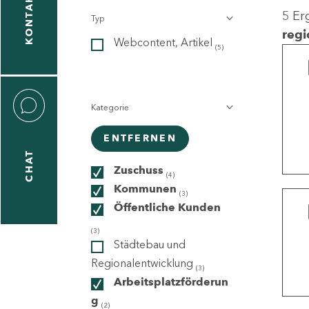
KONTAKT
5 Er
Typ
gen
regi
Webcontent, Artikel
n
(5)
Kategorie
ENTFERNEN
CHAT
icecenter
Zuschuss
(4)
Kommunen
(3)
Öffentliche Kunden
taktformular
(3)
Städtebau und
Regionalentwicklung
(3)
Arbeitsplatzförderun
erportal
g
(2)