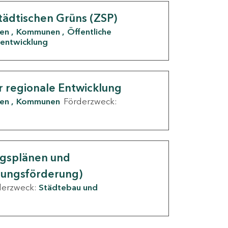
tädtischen Grüns (ZSP)
den
Kommunen
Öffentliche
entwicklung
r regionale Entwicklung
den
Kommunen
Förderzweck:
ngsplänen und
nungsförderung)
derzweck:
Städtebau und