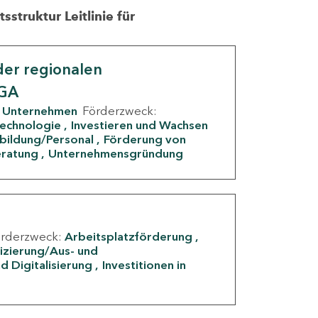
struktur Leitlinie für
er regionalen
IGA
Unternehmen
Förderzweck:
Technologie
Investieren und Wachsen
rbildung/Personal
Förderung von
eratung
Unternehmensgründung
örderzweck:
Arbeitsplatzförderung
fizierung/Aus- und
d Digitalisierung
Investitionen in
g