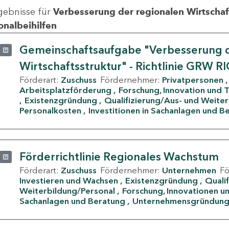
gebnisse für
Verbesserung der regionalen Wirtschafts
onalbeihilfen
Gemeinschaftsaufgabe "Verbesserung d
Wirtschaftsstruktur" - Richtlinie GRW R
Förderart:
Zuschuss
Fördernehmer:
Privatpersonen
Arbeitsplatzförderung
Forschung, Innovation und 
Existenzgründung
Qualifizierung/Aus- und Weite
Personalkosten
Investitionen in Sachanlagen und B
Förderrichtlinie Regionales Wachstum
Förderart:
Zuschuss
Fördernehmer:
Unternehmen
F
Investieren und Wachsen
Existenzgründung
Quali
Weiterbildung/Personal
Forschung, Innovationen un
Sachanlagen und Beratung
Unternehmensgründun