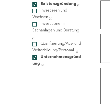
Existenzgründung
(2)
Investieren und
ndorte
Wachsen
(2)
Investitionen in
Sachanlagen und Beratung
(2)
Qualifizierung/Aus- und
Weiterbildung/Personal
(2)
Unternehmensgründ
ung
(2)