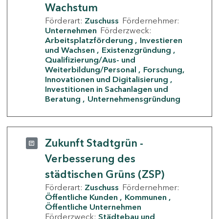
Wachstum
Förderart:
Zuschuss
Fördernehmer:
Unternehmen
Förderzweck:
Arbeitsplatzförderung
Investieren
und Wachsen
Existenzgründung
Qualifizierung/Aus- und
Weiterbildung/Personal
Forschung,
Innovationen und Digitalisierung
Investitionen in Sachanlagen und
Beratung
Unternehmensgründung
Zukunft Stadtgrün -
Verbesserung des
städtischen Grüns (ZSP)
Förderart:
Zuschuss
Fördernehmer:
Öffentliche Kunden
Kommunen
Öffentliche Unternehmen
Förderzweck:
Städtebau und