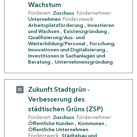
Wachstum
Förderart:
Zuschuss
Fördernehmer:
Unternehmen
Förderzweck:
Arbeitsplatzförderung
Investieren
und Wachsen
Existenzgründung
Qualifizierung/Aus- und
Weiterbildung/Personal
Forschung,
Innovationen und Digitalisierung
Investitionen in Sachanlagen und
Beratung
Unternehmensgründung
Zukunft Stadtgrün -
Verbesserung des
städtischen Grüns (ZSP)
Förderart:
Zuschuss
Fördernehmer:
Öffentliche Kunden
Kommunen
Öffentliche Unternehmen
Förderzweck:
Städtebau und