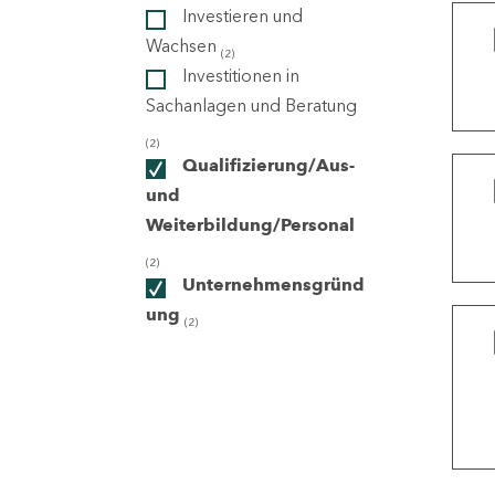
Investieren und
Wachsen
(2)
ndorte
Investitionen in
Sachanlagen und Beratung
(2)
Qualifizierung/Aus-
und
Weiterbildung/Personal
(2)
Unternehmensgründ
ung
(2)