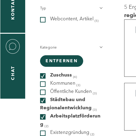
KONTAKT
5 Er
Typ
gen
regi
Webcontent, Artikel
n
(5)
Kategorie
ENTFERNEN
CHAT
icecenter
Zuschuss
(4)
Kommunen
(3)
Öffentliche Kunden
(3)
taktformular
Städtebau und
Regionalentwicklung
(3)
Arbeitsplatzförderun
g
erportal
(2)
Existenzgründung
(2)