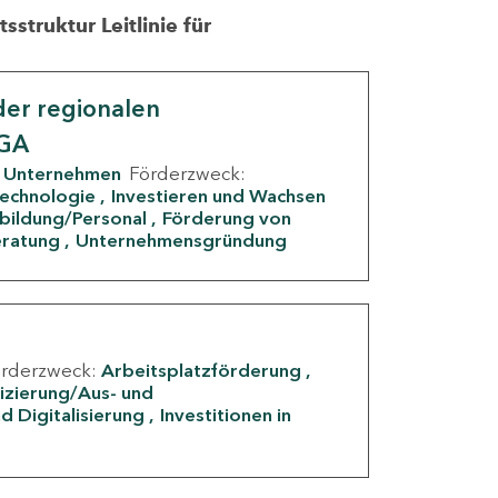
struktur Leitlinie für
er regionalen
IGA
Unternehmen
Förderzweck:
Technologie
Investieren und Wachsen
rbildung/Personal
Förderung von
eratung
Unternehmensgründung
örderzweck:
Arbeitsplatzförderung
fizierung/Aus- und
d Digitalisierung
Investitionen in
g