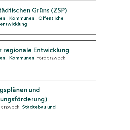
tädtischen Grüns (ZSP)
den
Kommunen
Öffentliche
entwicklung
r regionale Entwicklung
den
Kommunen
Förderzweck:
ngsplänen und
nungsförderung)
derzweck:
Städtebau und