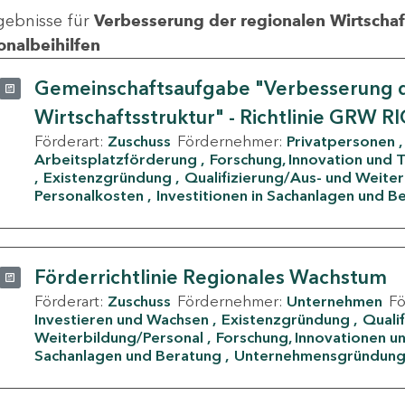
gebnisse für
Verbesserung der regionalen Wirtschafts
onalbeihilfen
Gemeinschaftsaufgabe "Verbesserung d
Wirtschaftsstruktur" - Richtlinie GRW R
Förderart:
Zuschuss
Fördernehmer:
Privatpersonen
Arbeitsplatzförderung
Forschung, Innovation und 
Existenzgründung
Qualifizierung/Aus- und Weite
Personalkosten
Investitionen in Sachanlagen und B
Förderrichtlinie Regionales Wachstum
Förderart:
Zuschuss
Fördernehmer:
Unternehmen
F
Investieren und Wachsen
Existenzgründung
Quali
Weiterbildung/Personal
Forschung, Innovationen un
Sachanlagen und Beratung
Unternehmensgründun