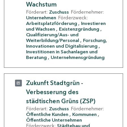
Wachstum
Förderart:
Zuschuss
Fördernehmer:
Unternehmen
Förderzweck:
Arbeitsplatzförderung
Investieren
und Wachsen
Existenzgründung
Qualifizierung/Aus- und
Weiterbildung/Personal
Forschung,
Innovationen und Digitalisierung
Investitionen in Sachanlagen und
Beratung
Unternehmensgründung
Zukunft Stadtgrün -
Verbesserung des
städtischen Grüns (ZSP)
Förderart:
Zuschuss
Fördernehmer:
Öffentliche Kunden
Kommunen
Öffentliche Unternehmen
Förderzweck:
Städtebau und