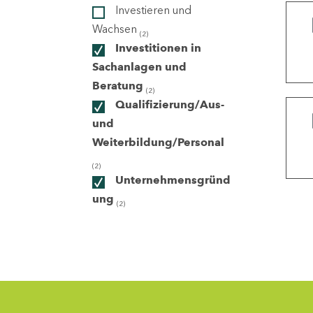
Investieren und
Wachsen
(2)
ndorte
Investitionen in
Sachanlagen und
Beratung
(2)
Qualifizierung/Aus-
und
Weiterbildung/Personal
(2)
Unternehmensgründ
ung
(2)