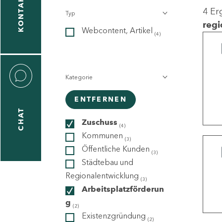
KONTAKT
4 Er
Typ
gen
regi
Webcontent, Artikel
n
(4)
Kategorie
ENTFERNEN
CHAT
icecenter
Zuschuss
(4)
Kommunen
(3)
Öffentliche Kunden
(3)
taktformular
Städtebau und
Regionalentwicklung
(3)
Arbeitsplatzförderun
g
erportal
(2)
Existenzgründung
(2)