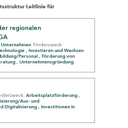
struktur Leitlinie für
er regionalen
IGA
Unternehmen
Förderzweck:
Technologie
Investieren und Wachsen
rbildung/Personal
Förderung von
eratung
Unternehmensgründung
örderzweck:
Arbeitsplatzförderung
fizierung/Aus- und
d Digitalisierung
Investitionen in
g