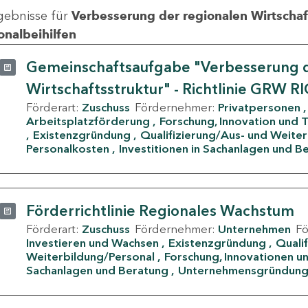
gebnisse für
Verbesserung der regionalen Wirtschafts
onalbeihilfen
Gemeinschaftsaufgabe "Verbesserung d
Wirtschaftsstruktur" - Richtlinie GRW R
Förderart:
Zuschuss
Fördernehmer:
Privatpersonen
Arbeitsplatzförderung
Forschung, Innovation und 
Existenzgründung
Qualifizierung/Aus- und Weite
Personalkosten
Investitionen in Sachanlagen und B
Förderrichtlinie Regionales Wachstum
Förderart:
Zuschuss
Fördernehmer:
Unternehmen
F
Investieren und Wachsen
Existenzgründung
Quali
Weiterbildung/Personal
Forschung, Innovationen un
Sachanlagen und Beratung
Unternehmensgründun