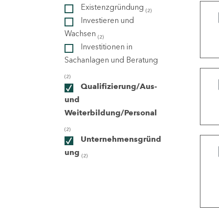
Existenzgründung
(2)
Investieren und
ndorte
Wachsen
(2)
Investitionen in
Sachanlagen und Beratung
(2)
Qualifizierung/Aus-
und
Weiterbildung/Personal
(2)
Unternehmensgründ
ung
(2)