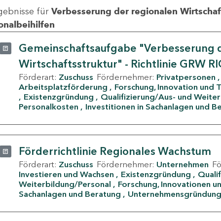
gebnisse für
Verbesserung der regionalen Wirtschafts
onalbeihilfen
Gemeinschaftsaufgabe "Verbesserung d
Wirtschaftsstruktur" - Richtlinie GRW R
Förderart:
Zuschuss
Fördernehmer:
Privatpersonen
Arbeitsplatzförderung
Forschung, Innovation und 
Existenzgründung
Qualifizierung/Aus- und Weite
Personalkosten
Investitionen in Sachanlagen und B
Förderrichtlinie Regionales Wachstum
Förderart:
Zuschuss
Fördernehmer:
Unternehmen
F
Investieren und Wachsen
Existenzgründung
Quali
Weiterbildung/Personal
Forschung, Innovationen un
Sachanlagen und Beratung
Unternehmensgründun