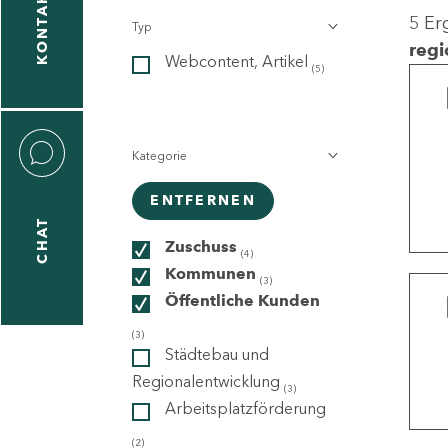
KONTAKT
5 Er
Typ
gen
regi
Webcontent, Artikel
n
(5)
Kategorie
ENTFERNEN
CHAT
icecenter
Zuschuss
(4)
Kommunen
(3)
Öffentliche Kunden
taktformular
(3)
Städtebau und
Regionalentwicklung
(3)
Arbeitsplatzförderung
erportal
(2)