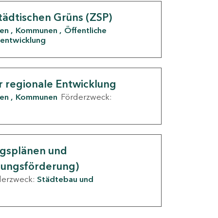
tädtischen Grüns (ZSP)
den
Kommunen
Öffentliche
entwicklung
r regionale Entwicklung
den
Kommunen
Förderzweck:
ngsplänen und
nungsförderung)
derzweck:
Städtebau und