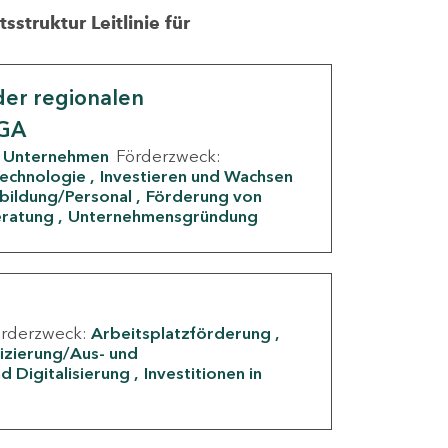
struktur Leitlinie für
er regionalen
IGA
Unternehmen
Förderzweck:
Technologie
Investieren und Wachsen
rbildung/Personal
Förderung von
eratung
Unternehmensgründung
örderzweck:
Arbeitsplatzförderung
fizierung/Aus- und
d Digitalisierung
Investitionen in
g