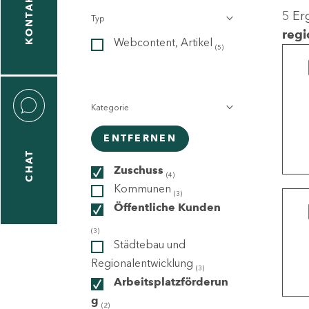
KONTAKT
5 Er
Typ
gen
regi
Webcontent, Artikel
n
(5)
Kategorie
ENTFERNEN
CHAT
icecenter
Zuschuss
(4)
Kommunen
(3)
Öffentliche Kunden
taktformular
(3)
Städtebau und
Regionalentwicklung
(3)
Arbeitsplatzförderun
erportal
g
(2)