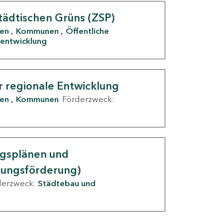
tädtischen Grüns (ZSP)
den
Kommunen
Öffentliche
entwicklung
r regionale Entwicklung
den
Kommunen
Förderzweck:
ngsplänen und
nungsförderung)
derzweck:
Städtebau und