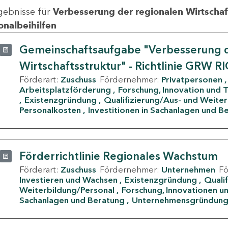
gebnisse für
Verbesserung der regionalen Wirtschafts
onalbeihilfen
Gemeinschaftsaufgabe "Verbesserung d
Wirtschaftsstruktur" - Richtlinie GRW R
Förderart:
Zuschuss
Fördernehmer:
Privatpersonen
Arbeitsplatzförderung
Forschung, Innovation und 
Existenzgründung
Qualifizierung/Aus- und Weite
Personalkosten
Investitionen in Sachanlagen und B
Förderrichtlinie Regionales Wachstum
Förderart:
Zuschuss
Fördernehmer:
Unternehmen
F
Investieren und Wachsen
Existenzgründung
Quali
Weiterbildung/Personal
Forschung, Innovationen un
Sachanlagen und Beratung
Unternehmensgründun