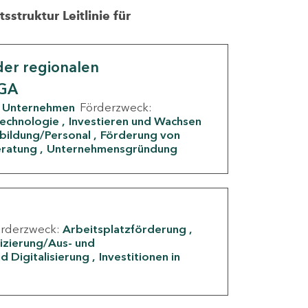
struktur Leitlinie für
er regionalen
IGA
Unternehmen
Förderzweck:
Technologie
Investieren und Wachsen
rbildung/Personal
Förderung von
eratung
Unternehmensgründung
örderzweck:
Arbeitsplatzförderung
fizierung/Aus- und
d Digitalisierung
Investitionen in
g