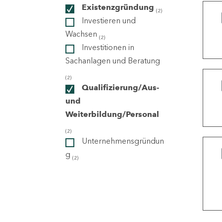
Existenzgründung
(2)
Investieren und
ndorte
Wachsen
(2)
Investitionen in
Sachanlagen und Beratung
(2)
Qualifizierung/Aus-
und
Weiterbildung/Personal
(2)
Unternehmensgründun
g
(2)