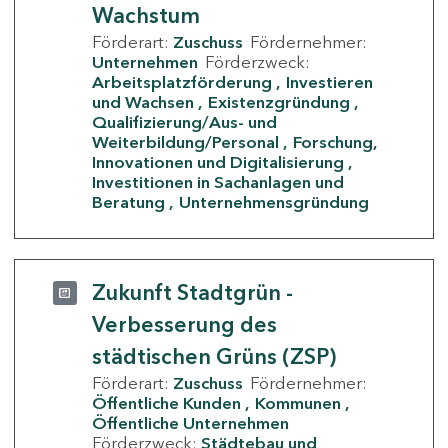
Wachstum
Förderart:
Zuschuss
Fördernehmer:
Unternehmen
Förderzweck:
Arbeitsplatzförderung
Investieren
und Wachsen
Existenzgründung
Qualifizierung/Aus- und
Weiterbildung/Personal
Forschung,
Innovationen und Digitalisierung
Investitionen in Sachanlagen und
Beratung
Unternehmensgründung
Zukunft Stadtgrün -
Verbesserung des
städtischen Grüns (ZSP)
Förderart:
Zuschuss
Fördernehmer:
Öffentliche Kunden
Kommunen
Öffentliche Unternehmen
Förderzweck:
Städtebau und