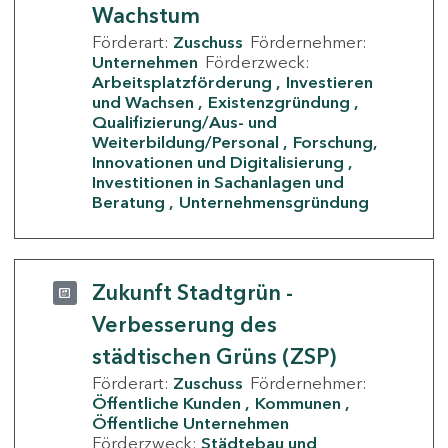
Wachstum
Förderart:
Zuschuss
Fördernehmer:
Unternehmen
Förderzweck:
Arbeitsplatzförderung
Investieren
und Wachsen
Existenzgründung
Qualifizierung/Aus- und
Weiterbildung/Personal
Forschung,
Innovationen und Digitalisierung
Investitionen in Sachanlagen und
Beratung
Unternehmensgründung
Zukunft Stadtgrün -
Verbesserung des
städtischen Grüns (ZSP)
Förderart:
Zuschuss
Fördernehmer:
Öffentliche Kunden
Kommunen
Öffentliche Unternehmen
Förderzweck:
Städtebau und