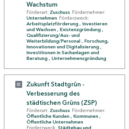
Wachstum
Förderart:
Zuschuss
Fördernehmer:
Unternehmen
Förderzweck:
Arbeitsplatzförderung
Investieren
und Wachsen
Existenzgründung
Qualifizierung/Aus- und
Weiterbildung/Personal
Forschung,
Innovationen und Digitalisierung
Investitionen in Sachanlagen und
Beratung
Unternehmensgründung
Zukunft Stadtgrün -
Verbesserung des
städtischen Grüns (ZSP)
Förderart:
Zuschuss
Fördernehmer:
Öffentliche Kunden
Kommunen
Öffentliche Unternehmen
Förderzweck:
Städtebau und