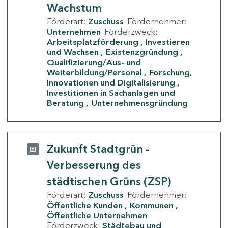
Wachstum
Förderart:
Zuschuss
Fördernehmer:
Unternehmen
Förderzweck:
Arbeitsplatzförderung
Investieren
und Wachsen
Existenzgründung
Qualifizierung/Aus- und
Weiterbildung/Personal
Forschung,
Innovationen und Digitalisierung
Investitionen in Sachanlagen und
Beratung
Unternehmensgründung
Zukunft Stadtgrün -
Verbesserung des
städtischen Grüns (ZSP)
Förderart:
Zuschuss
Fördernehmer:
Öffentliche Kunden
Kommunen
Öffentliche Unternehmen
Förderzweck:
Städtebau und