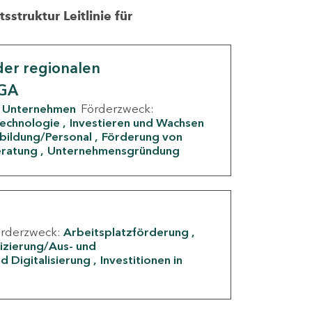
struktur Leitlinie für
er regionalen
IGA
Unternehmen
Förderzweck:
Technologie
Investieren und Wachsen
rbildung/Personal
Förderung von
eratung
Unternehmensgründung
örderzweck:
Arbeitsplatzförderung
fizierung/Aus- und
d Digitalisierung
Investitionen in
g