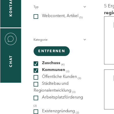
KONTAKT
5 Er
Typ
gen
regi
Webcontent, Artikel
n
(5)
Kategorie
ENTFERNEN
CHAT
icecenter
Zuschuss
(4)
Kommunen
(3)
Öffentliche Kunden
(3)
taktformular
Städtebau und
Regionalentwicklung
(3)
Arbeitsplatzförderung
erportal
(2)
Existenzgründung
(2)