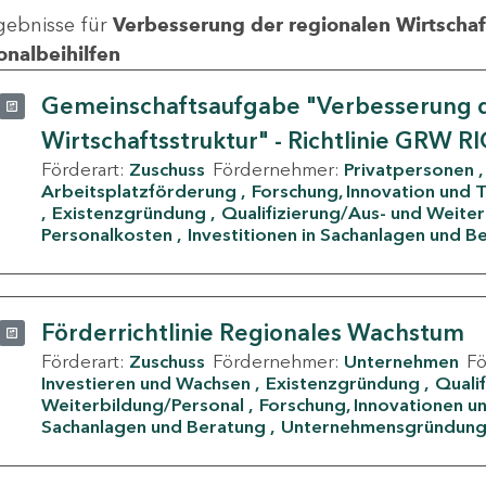
gebnisse für
Verbesserung der regionalen Wirtschafts
onalbeihilfen
Gemeinschaftsaufgabe "Verbesserung d
Wirtschaftsstruktur" - Richtlinie GRW R
Förderart:
Zuschuss
Fördernehmer:
Privatpersonen
Arbeitsplatzförderung
Forschung, Innovation und 
Existenzgründung
Qualifizierung/Aus- und Weite
Personalkosten
Investitionen in Sachanlagen und B
Förderrichtlinie Regionales Wachstum
Förderart:
Zuschuss
Fördernehmer:
Unternehmen
F
Investieren und Wachsen
Existenzgründung
Quali
Weiterbildung/Personal
Forschung, Innovationen un
Sachanlagen und Beratung
Unternehmensgründun