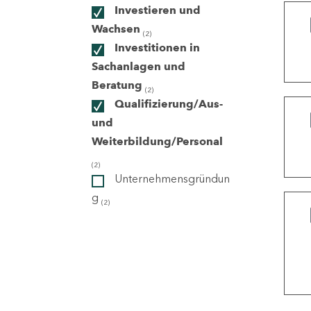
Investieren und
Wachsen
(2)
ndorte
Investitionen in
Sachanlagen und
Beratung
(2)
Qualifizierung/Aus-
und
Weiterbildung/Personal
(2)
Unternehmensgründun
g
(2)