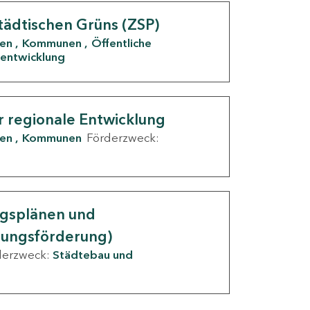
tädtischen Grüns (ZSP)
den
Kommunen
Öffentliche
entwicklung
r regionale Entwicklung
den
Kommunen
Förderzweck:
ngsplänen und
nungsförderung)
derzweck:
Städtebau und