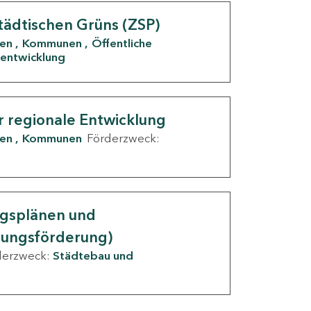
tädtischen Grüns (ZSP)
den
Kommunen
Öffentliche
entwicklung
r regionale Entwicklung
den
Kommunen
Förderzweck:
ngsplänen und
nungsförderung)
derzweck:
Städtebau und