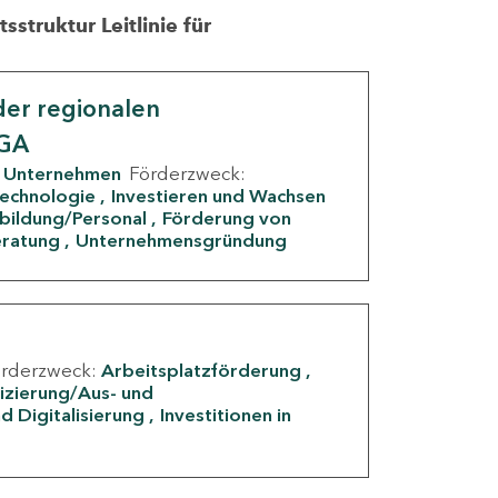
struktur Leitlinie für
er regionalen
IGA
Unternehmen
Förderzweck:
Technologie
Investieren und Wachsen
rbildung/Personal
Förderung von
eratung
Unternehmensgründung
örderzweck:
Arbeitsplatzförderung
fizierung/Aus- und
d Digitalisierung
Investitionen in
g