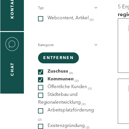
KONTAKT
5 Er
Typ
gen
regi
Webcontent, Artikel
n
(5)
Kategorie
ENTFERNEN
CHAT
icecenter
Zuschuss
(4)
Kommunen
(3)
Öffentliche Kunden
(3)
taktformular
Städtebau und
Regionalentwicklung
(3)
Arbeitsplatzförderung
erportal
(2)
Existenzgründung
(2)