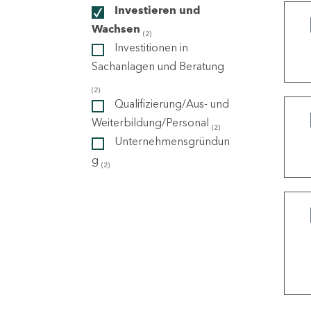
Investieren und
Wachsen
(2)
ndorte
Investitionen in
Sachanlagen und Beratung
(2)
Qualifizierung/Aus- und
Weiterbildung/Personal
(2)
Unternehmensgründun
g
(2)