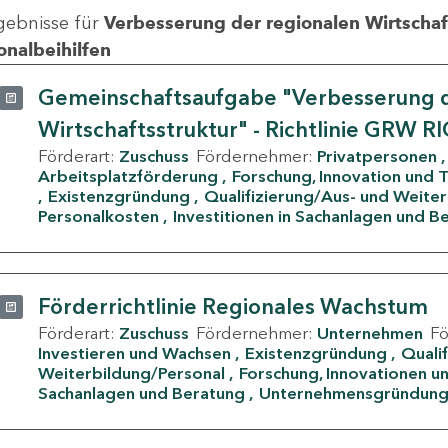
gebnisse für
Verbesserung der regionalen Wirtschafts
onalbeihilfen
Gemeinschaftsaufgabe "Verbesserung d
Wirtschaftsstruktur" - Richtlinie GRW R
Förderart:
Zuschuss
Fördernehmer:
Privatpersonen
Arbeitsplatzförderung
Forschung, Innovation und 
Existenzgründung
Qualifizierung/Aus- und Weite
Personalkosten
Investitionen in Sachanlagen und B
Förderrichtlinie Regionales Wachstum
Förderart:
Zuschuss
Fördernehmer:
Unternehmen
F
Investieren und Wachsen
Existenzgründung
Quali
Weiterbildung/Personal
Forschung, Innovationen un
Sachanlagen und Beratung
Unternehmensgründun