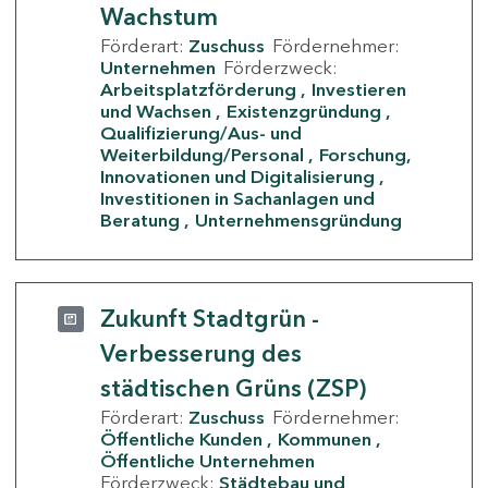
Wachstum
Förderart:
Zuschuss
Fördernehmer:
Unternehmen
Förderzweck:
Arbeitsplatzförderung
Investieren
und Wachsen
Existenzgründung
Qualifizierung/Aus- und
Weiterbildung/Personal
Forschung,
Innovationen und Digitalisierung
Investitionen in Sachanlagen und
Beratung
Unternehmensgründung
Zukunft Stadtgrün -
Verbesserung des
städtischen Grüns (ZSP)
Förderart:
Zuschuss
Fördernehmer:
Öffentliche Kunden
Kommunen
Öffentliche Unternehmen
Förderzweck:
Städtebau und