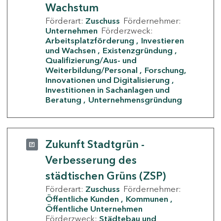
Wachstum
Förderart:
Zuschuss
Fördernehmer:
Unternehmen
Förderzweck:
Arbeitsplatzförderung
Investieren
und Wachsen
Existenzgründung
Qualifizierung/Aus- und
Weiterbildung/Personal
Forschung,
Innovationen und Digitalisierung
Investitionen in Sachanlagen und
Beratung
Unternehmensgründung
Zukunft Stadtgrün -
Verbesserung des
städtischen Grüns (ZSP)
Förderart:
Zuschuss
Fördernehmer:
Öffentliche Kunden
Kommunen
Öffentliche Unternehmen
Förderzweck:
Städtebau und