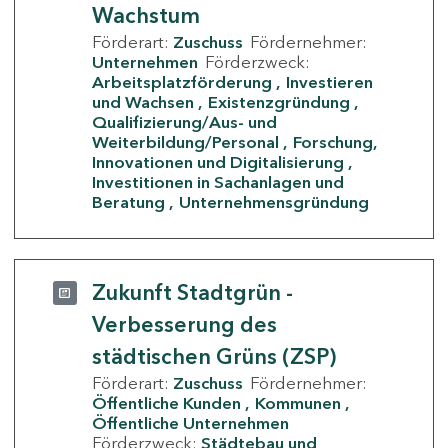
Wachstum
Förderart:
Zuschuss
Fördernehmer:
Unternehmen
Förderzweck:
Arbeitsplatzförderung
Investieren
und Wachsen
Existenzgründung
Qualifizierung/Aus- und
Weiterbildung/Personal
Forschung,
Innovationen und Digitalisierung
Investitionen in Sachanlagen und
Beratung
Unternehmensgründung
Zukunft Stadtgrün -
Verbesserung des
städtischen Grüns (ZSP)
Förderart:
Zuschuss
Fördernehmer:
Öffentliche Kunden
Kommunen
Öffentliche Unternehmen
Förderzweck:
Städtebau und