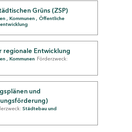
tädtischen Grüns (ZSP)
den
Kommunen
Öffentliche
entwicklung
r regionale Entwicklung
den
Kommunen
Förderzweck:
ngsplänen und
nungsförderung)
derzweck:
Städtebau und