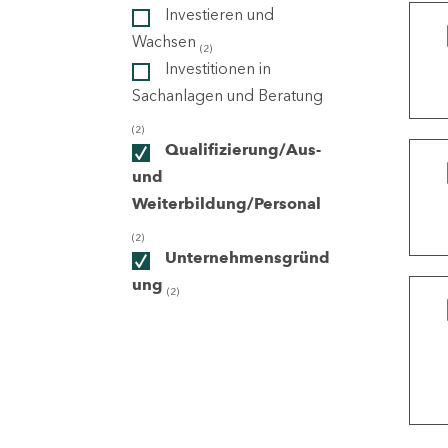
Investieren und
Wachsen
(2)
ndorte
Investitionen in
Sachanlagen und Beratung
(2)
Qualifizierung/Aus-
und
Weiterbildung/Personal
(2)
Unternehmensgründ
ung
(2)