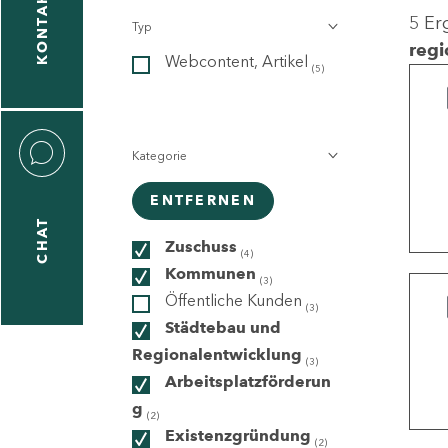
KONTAKT
5 Er
Typ
gen
regi
Webcontent, Artikel
n
(5)
Kategorie
ENTFERNEN
CHAT
icecenter
Zuschuss
(4)
Kommunen
(3)
Öffentliche Kunden
(3)
taktformular
Städtebau und
Regionalentwicklung
(3)
Arbeitsplatzförderun
g
erportal
(2)
Existenzgründung
(2)