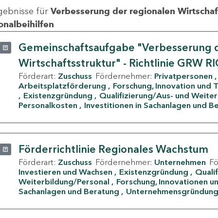
gebnisse für
Verbesserung der regionalen Wirtschafts
onalbeihilfen
Gemeinschaftsaufgabe "Verbesserung d
Wirtschaftsstruktur" - Richtlinie GRW R
Förderart:
Zuschuss
Fördernehmer:
Privatpersonen
Arbeitsplatzförderung
Forschung, Innovation und 
Existenzgründung
Qualifizierung/Aus- und Weite
Personalkosten
Investitionen in Sachanlagen und B
Förderrichtlinie Regionales Wachstum
Förderart:
Zuschuss
Fördernehmer:
Unternehmen
F
Investieren und Wachsen
Existenzgründung
Quali
Weiterbildung/Personal
Forschung, Innovationen un
Sachanlagen und Beratung
Unternehmensgründun