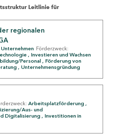
struktur Leitlinie für
er regionalen
IGA
Unternehmen
Förderzweck:
Technologie
Investieren und Wachsen
rbildung/Personal
Förderung von
eratung
Unternehmensgründung
örderzweck:
Arbeitsplatzförderung
fizierung/Aus- und
d Digitalisierung
Investitionen in
g