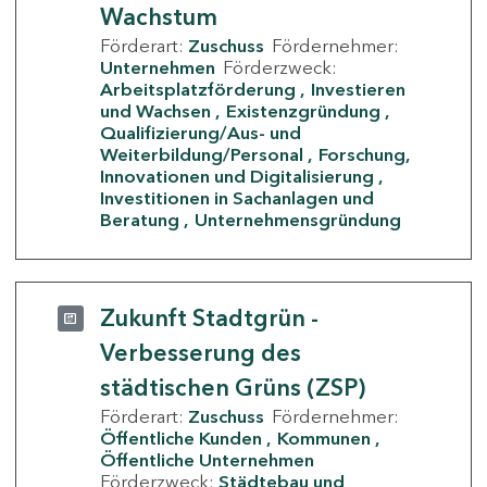
Wachstum
Förderart:
Zuschuss
Fördernehmer:
Unternehmen
Förderzweck:
Arbeitsplatzförderung
Investieren
und Wachsen
Existenzgründung
Qualifizierung/Aus- und
Weiterbildung/Personal
Forschung,
Innovationen und Digitalisierung
Investitionen in Sachanlagen und
Beratung
Unternehmensgründung
Zukunft Stadtgrün -
Verbesserung des
städtischen Grüns (ZSP)
Förderart:
Zuschuss
Fördernehmer:
Öffentliche Kunden
Kommunen
Öffentliche Unternehmen
Förderzweck:
Städtebau und