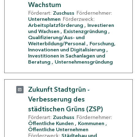
Wachstum
Förderart:
Zuschuss
Fördernehmer:
Unternehmen
Förderzweck:
Arbeitsplatzförderung
Investieren
und Wachsen
Existenzgründung
Qualifizierung/Aus- und
Weiterbildung/Personal
Forschung,
Innovationen und Digitalisierung
Investitionen in Sachanlagen und
Beratung
Unternehmensgründung
Zukunft Stadtgrün -
Verbesserung des
städtischen Grüns (ZSP)
Förderart:
Zuschuss
Fördernehmer:
Öffentliche Kunden
Kommunen
Öffentliche Unternehmen
Förderzweck:
Städtebau und