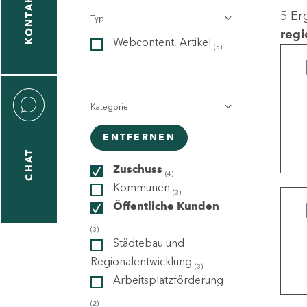
KONTAKT
5 Er
Typ
gen
regi
Webcontent, Artikel
n
(5)
Kategorie
ENTFERNEN
CHAT
icecenter
Zuschuss
(4)
Kommunen
(3)
Öffentliche Kunden
taktformular
(3)
Städtebau und
Regionalentwicklung
(3)
Arbeitsplatzförderung
erportal
(2)