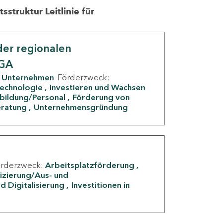
struktur Leitlinie für
er regionalen
IGA
Unternehmen
Förderzweck:
Technologie
Investieren und Wachsen
rbildung/Personal
Förderung von
eratung
Unternehmensgründung
örderzweck:
Arbeitsplatzförderung
fizierung/Aus- und
d Digitalisierung
Investitionen in
g