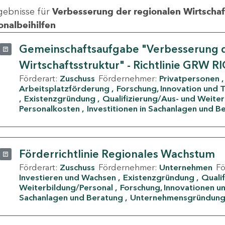
gebnisse für
Verbesserung der regionalen Wirtschafts
onalbeihilfen
Gemeinschaftsaufgabe "Verbesserung d
Wirtschaftsstruktur" - Richtlinie GRW R
Förderart:
Zuschuss
Fördernehmer:
Privatpersonen
Arbeitsplatzförderung
Forschung, Innovation und 
Existenzgründung
Qualifizierung/Aus- und Weite
Personalkosten
Investitionen in Sachanlagen und B
Förderrichtlinie Regionales Wachstum
Förderart:
Zuschuss
Fördernehmer:
Unternehmen
F
Investieren und Wachsen
Existenzgründung
Quali
Weiterbildung/Personal
Forschung, Innovationen un
Sachanlagen und Beratung
Unternehmensgründun