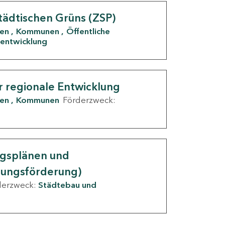
tädtischen Grüns (ZSP)
den
Kommunen
Öffentliche
entwicklung
r regionale Entwicklung
den
Kommunen
Förderzweck:
ngsplänen und
nungsförderung)
derzweck:
Städtebau und