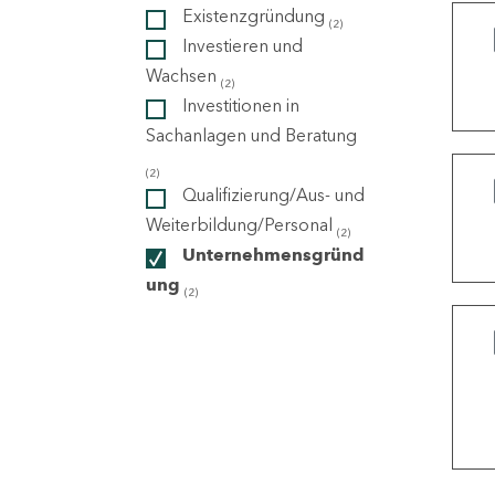
Existenzgründung
(2)
Investieren und
ndorte
Wachsen
(2)
Investitionen in
Sachanlagen und Beratung
(2)
Qualifizierung/Aus- und
Weiterbildung/Personal
(2)
Unternehmensgründ
ung
(2)