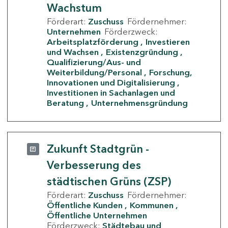
Wachstum
Förderart:
Zuschuss
Fördernehmer:
Unternehmen
Förderzweck:
Arbeitsplatzförderung
Investieren
und Wachsen
Existenzgründung
Qualifizierung/Aus- und
Weiterbildung/Personal
Forschung,
Innovationen und Digitalisierung
Investitionen in Sachanlagen und
Beratung
Unternehmensgründung
Zukunft Stadtgrün -
Verbesserung des
städtischen Grüns (ZSP)
Förderart:
Zuschuss
Fördernehmer:
Öffentliche Kunden
Kommunen
Öffentliche Unternehmen
Förderzweck:
Städtebau und