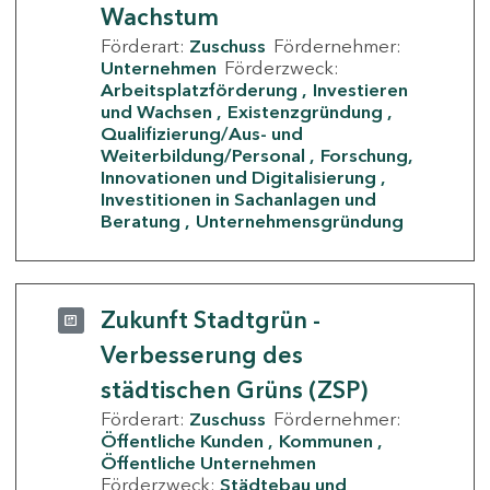
Wachstum
Förderart:
Zuschuss
Fördernehmer:
Unternehmen
Förderzweck:
Arbeitsplatzförderung
Investieren
und Wachsen
Existenzgründung
Qualifizierung/Aus- und
Weiterbildung/Personal
Forschung,
Innovationen und Digitalisierung
Investitionen in Sachanlagen und
Beratung
Unternehmensgründung
Zukunft Stadtgrün -
Verbesserung des
städtischen Grüns (ZSP)
Förderart:
Zuschuss
Fördernehmer:
Öffentliche Kunden
Kommunen
Öffentliche Unternehmen
Förderzweck:
Städtebau und