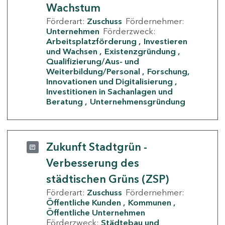
Wachstum
Förderart:
Zuschuss
Fördernehmer:
Unternehmen
Förderzweck:
Arbeitsplatzförderung
Investieren
und Wachsen
Existenzgründung
Qualifizierung/Aus- und
Weiterbildung/Personal
Forschung,
Innovationen und Digitalisierung
Investitionen in Sachanlagen und
Beratung
Unternehmensgründung
Zukunft Stadtgrün -
Verbesserung des
städtischen Grüns (ZSP)
Förderart:
Zuschuss
Fördernehmer:
Öffentliche Kunden
Kommunen
Öffentliche Unternehmen
Förderzweck:
Städtebau und