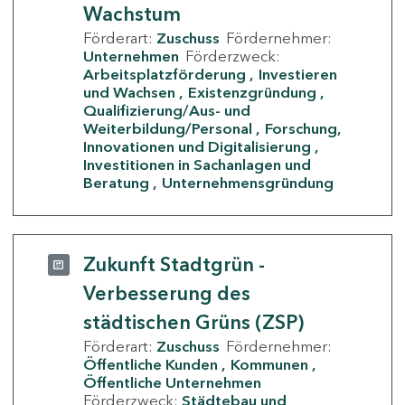
Wachstum
Förderart:
Zuschuss
Fördernehmer:
Unternehmen
Förderzweck:
Arbeitsplatzförderung
Investieren
und Wachsen
Existenzgründung
Qualifizierung/Aus- und
Weiterbildung/Personal
Forschung,
Innovationen und Digitalisierung
Investitionen in Sachanlagen und
Beratung
Unternehmensgründung
Zukunft Stadtgrün -
Verbesserung des
städtischen Grüns (ZSP)
Förderart:
Zuschuss
Fördernehmer:
Öffentliche Kunden
Kommunen
Öffentliche Unternehmen
Förderzweck:
Städtebau und