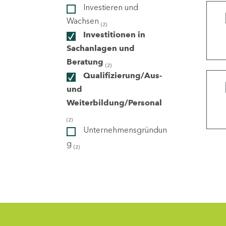
Investieren und
Wachsen
(2)
ndorte
Investitionen in
Sachanlagen und
Beratung
(2)
Qualifizierung/Aus-
und
Weiterbildung/Personal
(2)
Unternehmensgründun
g
(2)