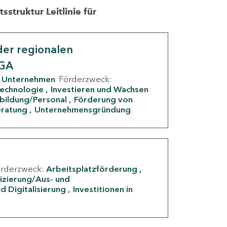
struktur Leitlinie für
er regionalen
IGA
Unternehmen
Förderzweck:
Technologie
Investieren und Wachsen
rbildung/Personal
Förderung von
eratung
Unternehmensgründung
örderzweck:
Arbeitsplatzförderung
fizierung/Aus- und
d Digitalisierung
Investitionen in
g