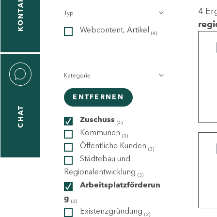
KONTAKT
4 Er
Typ
gen
regi
Webcontent, Artikel
n
(4)
Kategorie
ENTFERNEN
CHAT
icecenter
Zuschuss
(4)
Kommunen
(3)
Öffentliche Kunden
(3)
taktformular
Städtebau und
Regionalentwicklung
(3)
Arbeitsplatzförderun
g
erportal
(2)
Existenzgründung
(2)