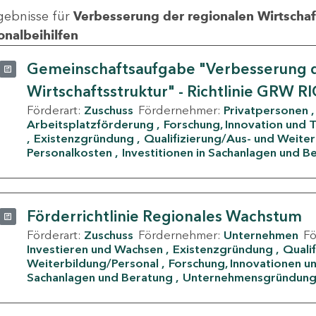
gebnisse für
Verbesserung der regionalen Wirtschafts
onalbeihilfen
Gemeinschaftsaufgabe "Verbesserung d
Wirtschaftsstruktur" - Richtlinie GRW R
Förderart:
Zuschuss
Fördernehmer:
Privatpersonen
Arbeitsplatzförderung
Forschung, Innovation und 
Existenzgründung
Qualifizierung/Aus- und Weite
Personalkosten
Investitionen in Sachanlagen und B
Förderrichtlinie Regionales Wachstum
Förderart:
Zuschuss
Fördernehmer:
Unternehmen
F
Investieren und Wachsen
Existenzgründung
Quali
Weiterbildung/Personal
Forschung, Innovationen un
Sachanlagen und Beratung
Unternehmensgründun