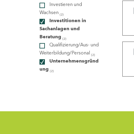
Investieren und
Wachsen
(2)
ndorte
Investitionen in
Sachanlagen und
Beratung
(2)
Qualifizierung/Aus- und
Weiterbildung/Personal
(2)
Unternehmensgründ
ung
(2)