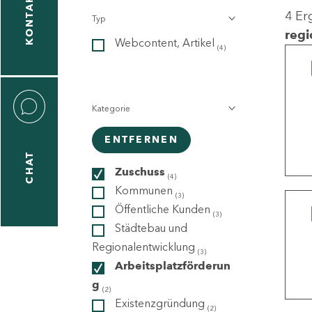
KONTAKT
4 Er
Typ
gen
regi
Webcontent, Artikel
n
(4)
Kategorie
ENTFERNEN
CHAT
icecenter
Zuschuss
(4)
Kommunen
(3)
Öffentliche Kunden
(3)
taktformular
Städtebau und
Regionalentwicklung
(3)
Arbeitsplatzförderun
g
erportal
(2)
Existenzgründung
(2)