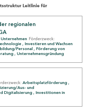
struktur Leitlinie für
er regionalen
IGA
Unternehmen
Förderzweck:
Technologie
Investieren und Wachsen
rbildung/Personal
Förderung von
eratung
Unternehmensgründung
örderzweck:
Arbeitsplatzförderung
fizierung/Aus- und
d Digitalisierung
Investitionen in
g