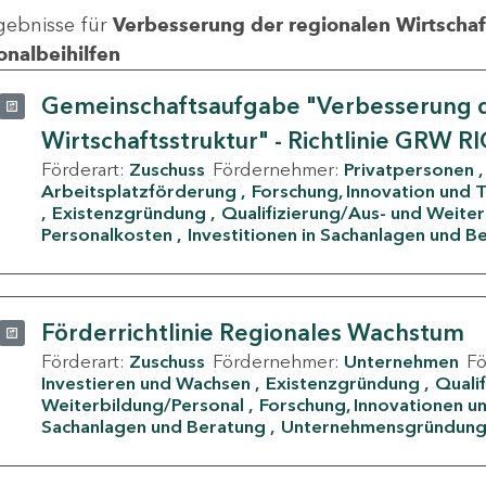
gebnisse für
Verbesserung der regionalen Wirtschafts
onalbeihilfen
Gemeinschaftsaufgabe "Verbesserung d
Wirtschaftsstruktur" - Richtlinie GRW R
Förderart:
Zuschuss
Fördernehmer:
Privatpersonen
Arbeitsplatzförderung
Forschung, Innovation und 
Existenzgründung
Qualifizierung/Aus- und Weite
Personalkosten
Investitionen in Sachanlagen und B
Förderrichtlinie Regionales Wachstum
Förderart:
Zuschuss
Fördernehmer:
Unternehmen
F
Investieren und Wachsen
Existenzgründung
Quali
Weiterbildung/Personal
Forschung, Innovationen un
Sachanlagen und Beratung
Unternehmensgründun