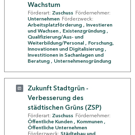
Wachstum
Förderart:
Zuschuss
Fördernehmer:
Unternehmen
Förderzweck:
Arbeitsplatzförderung
Investieren
und Wachsen
Existenzgründung
Qualifizierung/Aus- und
Weiterbildung/Personal
Forschung,
Innovationen und Digitalisierung
Investitionen in Sachanlagen und
Beratung
Unternehmensgründung
Zukunft Stadtgrün -
Verbesserung des
städtischen Grüns (ZSP)
Förderart:
Zuschuss
Fördernehmer:
Öffentliche Kunden
Kommunen
Öffentliche Unternehmen
Förderzweck:
Städtebau und