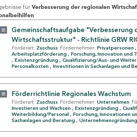
gebnisse für
Verbesserung der regionalen Wirtschafts
onalbeihilfen
Gemeinschaftsaufgabe "Verbesserung d
Wirtschaftsstruktur" - Richtlinie GRW R
Förderart:
Zuschuss
Fördernehmer:
Privatpersonen
Arbeitsplatzförderung
Forschung, Innovation und 
Existenzgründung
Qualifizierung/Aus- und Weite
Personalkosten
Investitionen in Sachanlagen und B
Förderrichtlinie Regionales Wachstum
Förderart:
Zuschuss
Fördernehmer:
Unternehmen
F
Investieren und Wachsen
Existenzgründung
Quali
Weiterbildung/Personal
Forschung, Innovationen un
Sachanlagen und Beratung
Unternehmensgründun