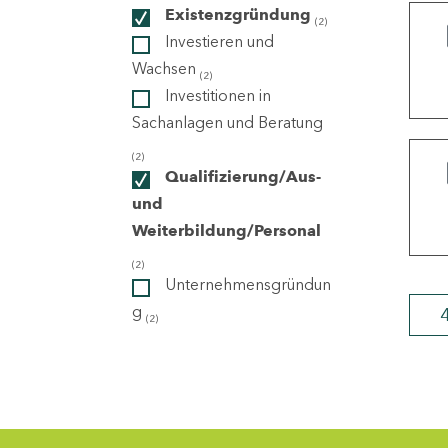
Existenzgründung
(2)
Investieren und
ndorte
Wachsen
(2)
Investitionen in
Sachanlagen und Beratung
(2)
Qualifizierung/Aus-
und
Weiterbildung/Personal
(2)
Unternehmensgründun
g
(2)