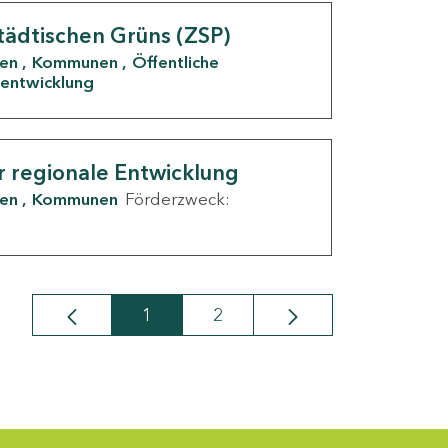
tädtischen Grüns (ZSP)
den
Kommunen
Öffentliche
entwicklung
r regionale Entwicklung
den
Kommunen
Förderzweck:
1
2
Seite
Seite