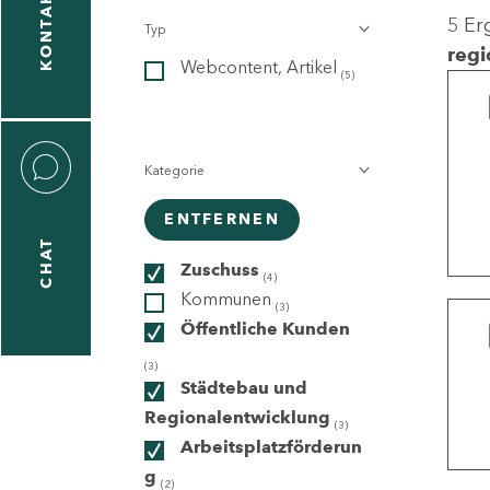
KONTAKT
5 Er
Typ
gen
regi
Webcontent, Artikel
n
(5)
Kategorie
ENTFERNEN
CHAT
icecenter
Zuschuss
(4)
Kommunen
(3)
Öffentliche Kunden
taktformular
(3)
Städtebau und
Regionalentwicklung
(3)
Arbeitsplatzförderun
erportal
g
(2)