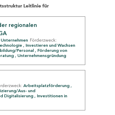
struktur Leitlinie für
er regionalen
IGA
Unternehmen
Förderzweck:
Technologie
Investieren und Wachsen
rbildung/Personal
Förderung von
eratung
Unternehmensgründung
örderzweck:
Arbeitsplatzförderung
fizierung/Aus- und
d Digitalisierung
Investitionen in
g