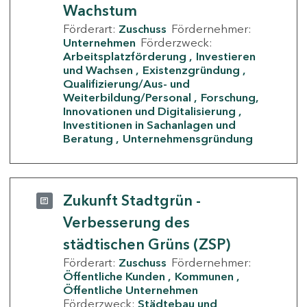
Wachstum
Förderart:
Zuschuss
Fördernehmer:
Unternehmen
Förderzweck:
Arbeitsplatzförderung
Investieren
und Wachsen
Existenzgründung
Qualifizierung/Aus- und
Weiterbildung/Personal
Forschung,
Innovationen und Digitalisierung
Investitionen in Sachanlagen und
Beratung
Unternehmensgründung
Zukunft Stadtgrün -
Verbesserung des
städtischen Grüns (ZSP)
Förderart:
Zuschuss
Fördernehmer:
Öffentliche Kunden
Kommunen
Öffentliche Unternehmen
Förderzweck:
Städtebau und