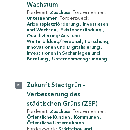
Wachstum
Förderart:
Zuschuss
Fördernehmer:
Unternehmen
Förderzweck:
Arbeitsplatzförderung
Investieren
und Wachsen
Existenzgründung
Qualifizierung/Aus- und
Weiterbildung/Personal
Forschung,
Innovationen und Digitalisierung
Investitionen in Sachanlagen und
Beratung
Unternehmensgründung
Zukunft Stadtgrün -
Verbesserung des
städtischen Grüns (ZSP)
Förderart:
Zuschuss
Fördernehmer:
Öffentliche Kunden
Kommunen
Öffentliche Unternehmen
Förderzweck:
Städtebau und