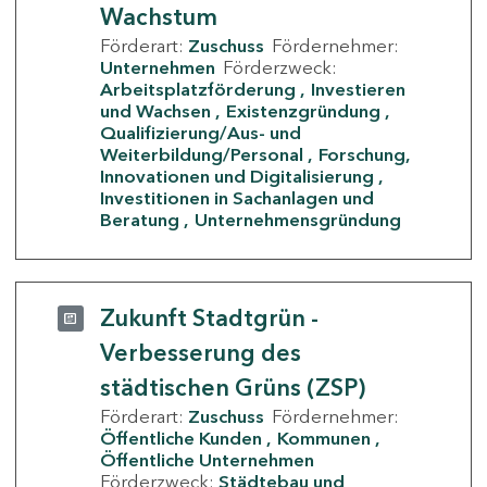
Wachstum
Förderart:
Zuschuss
Fördernehmer:
Unternehmen
Förderzweck:
Arbeitsplatzförderung
Investieren
und Wachsen
Existenzgründung
Qualifizierung/Aus- und
Weiterbildung/Personal
Forschung,
Innovationen und Digitalisierung
Investitionen in Sachanlagen und
Beratung
Unternehmensgründung
Zukunft Stadtgrün -
Verbesserung des
städtischen Grüns (ZSP)
Förderart:
Zuschuss
Fördernehmer:
Öffentliche Kunden
Kommunen
Öffentliche Unternehmen
Förderzweck:
Städtebau und