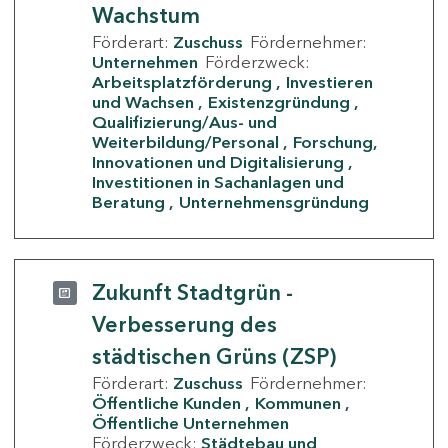
Wachstum
Förderart:
Zuschuss
Fördernehmer:
Unternehmen
Förderzweck:
Arbeitsplatzförderung
Investieren
und Wachsen
Existenzgründung
Qualifizierung/Aus- und
Weiterbildung/Personal
Forschung,
Innovationen und Digitalisierung
Investitionen in Sachanlagen und
Beratung
Unternehmensgründung
Zukunft Stadtgrün -
Verbesserung des
städtischen Grüns (ZSP)
Förderart:
Zuschuss
Fördernehmer:
Öffentliche Kunden
Kommunen
Öffentliche Unternehmen
Förderzweck:
Städtebau und