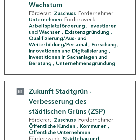
Wachstum
Förderart:
Zuschuss
Fördernehmer:
Unternehmen
Förderzweck:
Arbeitsplatzförderung
Investieren
und Wachsen
Existenzgründung
Qualifizierung/Aus- und
Weiterbildung/Personal
Forschung,
Innovationen und Digitalisierung
Investitionen in Sachanlagen und
Beratung
Unternehmensgründung
Zukunft Stadtgrün -
Verbesserung des
städtischen Grüns (ZSP)
Förderart:
Zuschuss
Fördernehmer:
Öffentliche Kunden
Kommunen
Öffentliche Unternehmen
Förderzweck:
Städtebau und