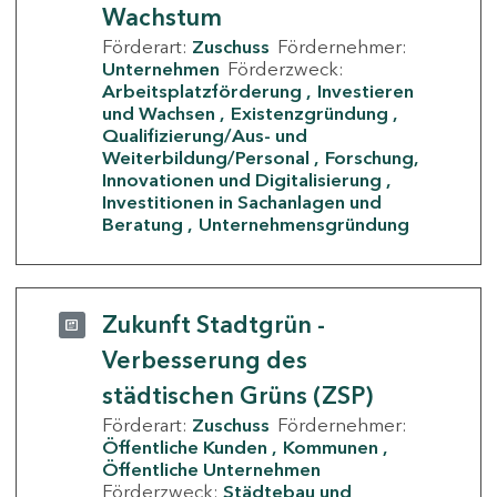
Wachstum
Förderart:
Zuschuss
Fördernehmer:
Unternehmen
Förderzweck:
Arbeitsplatzförderung
Investieren
und Wachsen
Existenzgründung
Qualifizierung/Aus- und
Weiterbildung/Personal
Forschung,
Innovationen und Digitalisierung
Investitionen in Sachanlagen und
Beratung
Unternehmensgründung
Zukunft Stadtgrün -
Verbesserung des
städtischen Grüns (ZSP)
Förderart:
Zuschuss
Fördernehmer:
Öffentliche Kunden
Kommunen
Öffentliche Unternehmen
Förderzweck:
Städtebau und