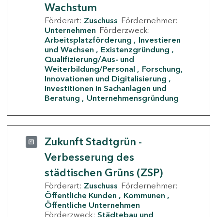
Wachstum
Förderart:
Zuschuss
Fördernehmer:
Unternehmen
Förderzweck:
Arbeitsplatzförderung
Investieren
und Wachsen
Existenzgründung
Qualifizierung/Aus- und
Weiterbildung/Personal
Forschung,
Innovationen und Digitalisierung
Investitionen in Sachanlagen und
Beratung
Unternehmensgründung
Zukunft Stadtgrün -
Verbesserung des
städtischen Grüns (ZSP)
Förderart:
Zuschuss
Fördernehmer:
Öffentliche Kunden
Kommunen
Öffentliche Unternehmen
Förderzweck:
Städtebau und