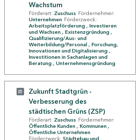
Wachstum
Förderart:
Zuschuss
Fördernehmer:
Unternehmen
Förderzweck:
Arbeitsplatzförderung
Investieren
und Wachsen
Existenzgründung
Qualifizierung/Aus- und
Weiterbildung/Personal
Forschung,
Innovationen und Digitalisierung
Investitionen in Sachanlagen und
Beratung
Unternehmensgründung
Zukunft Stadtgrün -
Verbesserung des
städtischen Grüns (ZSP)
Förderart:
Zuschuss
Fördernehmer:
Öffentliche Kunden
Kommunen
Öffentliche Unternehmen
Förderzweck:
Städtebau und