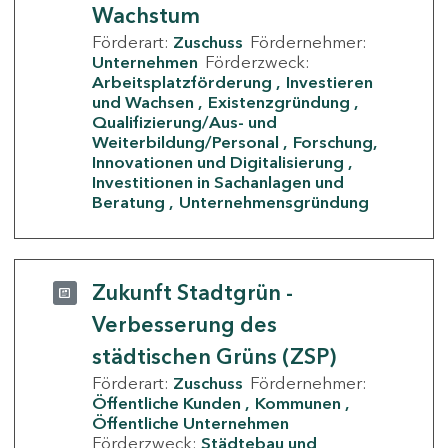
Wachstum
Förderart:
Zuschuss
Fördernehmer:
Unternehmen
Förderzweck:
Arbeitsplatzförderung
Investieren
und Wachsen
Existenzgründung
Qualifizierung/Aus- und
Weiterbildung/Personal
Forschung,
Innovationen und Digitalisierung
Investitionen in Sachanlagen und
Beratung
Unternehmensgründung
Zukunft Stadtgrün -
Verbesserung des
städtischen Grüns (ZSP)
Förderart:
Zuschuss
Fördernehmer:
Öffentliche Kunden
Kommunen
Öffentliche Unternehmen
Förderzweck:
Städtebau und