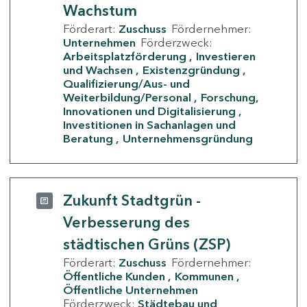
Wachstum
Förderart:
Zuschuss
Fördernehmer:
Unternehmen
Förderzweck:
Arbeitsplatzförderung
Investieren
und Wachsen
Existenzgründung
Qualifizierung/Aus- und
Weiterbildung/Personal
Forschung,
Innovationen und Digitalisierung
Investitionen in Sachanlagen und
Beratung
Unternehmensgründung
Zukunft Stadtgrün -
Verbesserung des
städtischen Grüns (ZSP)
Förderart:
Zuschuss
Fördernehmer:
Öffentliche Kunden
Kommunen
Öffentliche Unternehmen
Förderzweck:
Städtebau und