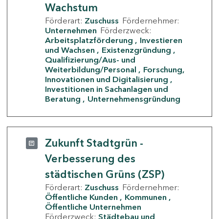
Wachstum
Förderart:
Zuschuss
Fördernehmer:
Unternehmen
Förderzweck:
Arbeitsplatzförderung
Investieren
und Wachsen
Existenzgründung
Qualifizierung/Aus- und
Weiterbildung/Personal
Forschung,
Innovationen und Digitalisierung
Investitionen in Sachanlagen und
Beratung
Unternehmensgründung
Zukunft Stadtgrün -
Verbesserung des
städtischen Grüns (ZSP)
Förderart:
Zuschuss
Fördernehmer:
Öffentliche Kunden
Kommunen
Öffentliche Unternehmen
Förderzweck:
Städtebau und