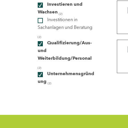
Investieren und
Wachsen
(2)
ndorte
Investitionen in
Sachanlagen und Beratung
(2)
Qualifizierung/Aus-
und
Weiterbildung/Personal
(2)
Unternehmensgründ
ung
(2)