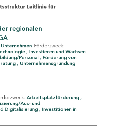
struktur Leitlinie für
er regionalen
IGA
Unternehmen
Förderzweck:
Technologie
Investieren und Wachsen
rbildung/Personal
Förderung von
eratung
Unternehmensgründung
örderzweck:
Arbeitsplatzförderung
fizierung/Aus- und
d Digitalisierung
Investitionen in
g