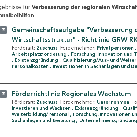
gebnisse für
Verbesserung der regionalen Wirtschafts
onalbeihilfen
Gemeinschaftsaufgabe "Verbesserung d
Wirtschaftsstruktur" - Richtlinie GRW R
Förderart:
Zuschuss
Fördernehmer:
Privatpersonen
Arbeitsplatzförderung
Forschung, Innovation und 
Existenzgründung
Qualifizierung/Aus- und Weite
Personalkosten
Investitionen in Sachanlagen und B
Förderrichtlinie Regionales Wachstum
Förderart:
Zuschuss
Fördernehmer:
Unternehmen
F
Investieren und Wachsen
Existenzgründung
Quali
Weiterbildung/Personal
Forschung, Innovationen un
Sachanlagen und Beratung
Unternehmensgründun