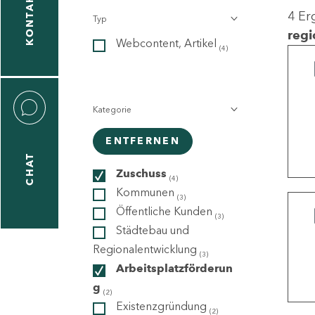
KONTAKT
4 Er
Typ
gen
regi
Webcontent, Artikel
n
(4)
Kategorie
ENTFERNEN
CHAT
icecenter
Zuschuss
(4)
Kommunen
(3)
Öffentliche Kunden
(3)
taktformular
Städtebau und
Regionalentwicklung
(3)
Arbeitsplatzförderun
g
erportal
(2)
Existenzgründung
(2)