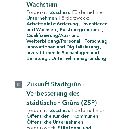
Wachstum
Förderart:
Zuschuss
Fördernehmer:
Unternehmen
Förderzweck:
Arbeitsplatzförderung
Investieren
und Wachsen
Existenzgründung
Qualifizierung/Aus- und
Weiterbildung/Personal
Forschung,
Innovationen und Digitalisierung
Investitionen in Sachanlagen und
Beratung
Unternehmensgründung
Zukunft Stadtgrün -
Verbesserung des
städtischen Grüns (ZSP)
Förderart:
Zuschuss
Fördernehmer:
Öffentliche Kunden
Kommunen
Öffentliche Unternehmen
Förderzweck:
Städtebau und