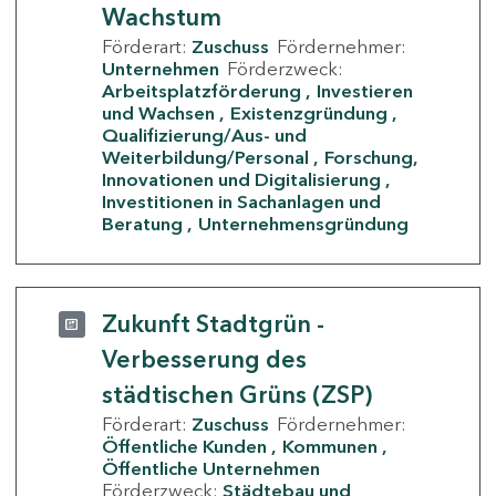
Wachstum
Förderart:
Zuschuss
Fördernehmer:
Unternehmen
Förderzweck:
Arbeitsplatzförderung
Investieren
und Wachsen
Existenzgründung
Qualifizierung/Aus- und
Weiterbildung/Personal
Forschung,
Innovationen und Digitalisierung
Investitionen in Sachanlagen und
Beratung
Unternehmensgründung
Zukunft Stadtgrün -
Verbesserung des
städtischen Grüns (ZSP)
Förderart:
Zuschuss
Fördernehmer:
Öffentliche Kunden
Kommunen
Öffentliche Unternehmen
Förderzweck:
Städtebau und