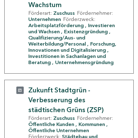
Wachstum
Förderart:
Zuschuss
Fördernehmer:
Unternehmen
Förderzweck:
Arbeitsplatzförderung
Investieren
und Wachsen
Existenzgründung
Qualifizierung/Aus- und
Weiterbildung/Personal
Forschung,
Innovationen und Digitalisierung
Investitionen in Sachanlagen und
Beratung
Unternehmensgründung
Zukunft Stadtgrün -
Verbesserung des
städtischen Grüns (ZSP)
Förderart:
Zuschuss
Fördernehmer:
Öffentliche Kunden
Kommunen
Öffentliche Unternehmen
Förderzweck:
Städtebau und