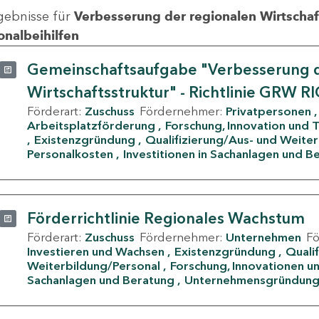
gebnisse für
Verbesserung der regionalen Wirtschafts
onalbeihilfen
Gemeinschaftsaufgabe "Verbesserung d
Wirtschaftsstruktur" - Richtlinie GRW R
Förderart:
Zuschuss
Fördernehmer:
Privatpersonen
Arbeitsplatzförderung
Forschung, Innovation und 
Existenzgründung
Qualifizierung/Aus- und Weite
Personalkosten
Investitionen in Sachanlagen und B
Förderrichtlinie Regionales Wachstum
Förderart:
Zuschuss
Fördernehmer:
Unternehmen
F
Investieren und Wachsen
Existenzgründung
Quali
Weiterbildung/Personal
Forschung, Innovationen un
Sachanlagen und Beratung
Unternehmensgründun