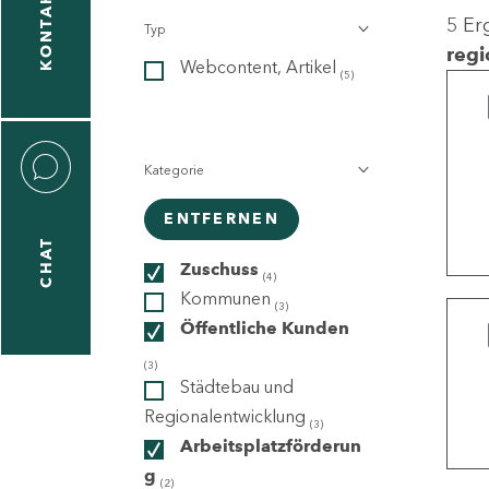
KONTAKT
5 Er
Typ
gen
regi
Webcontent, Artikel
n
(5)
Kategorie
ENTFERNEN
CHAT
icecenter
Zuschuss
(4)
Kommunen
(3)
Öffentliche Kunden
taktformular
(3)
Städtebau und
Regionalentwicklung
(3)
Arbeitsplatzförderun
erportal
g
(2)