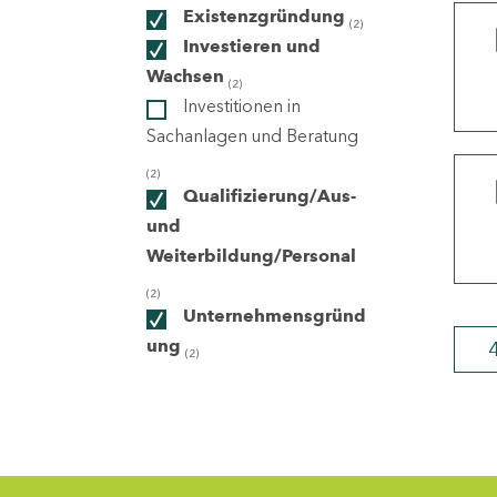
Existenzgründung
(2)
Investieren und
ndorte
Wachsen
(2)
Investitionen in
Sachanlagen und Beratung
(2)
Qualifizierung/Aus-
und
Weiterbildung/Personal
(2)
Unternehmensgründ
ung
(2)