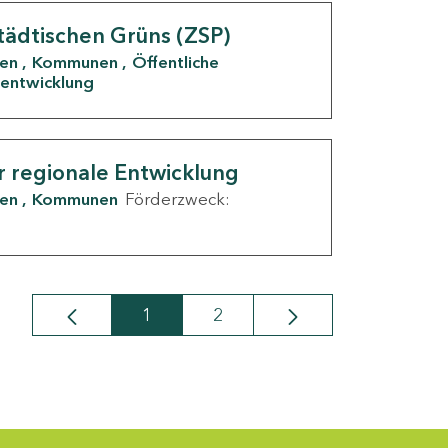
tädtischen Grüns (ZSP)
den
Kommunen
Öffentliche
entwicklung
r regionale Entwicklung
den
Kommunen
Förderzweck:
1
2
Seite
Seite