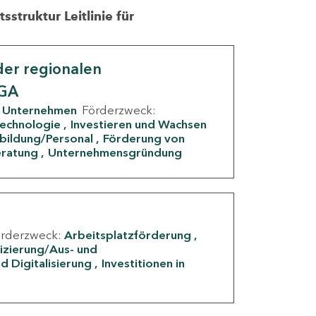
struktur Leitlinie für
er regionalen
IGA
Unternehmen
Förderzweck:
Technologie
Investieren und Wachsen
rbildung/Personal
Förderung von
eratung
Unternehmensgründung
örderzweck:
Arbeitsplatzförderung
fizierung/Aus- und
d Digitalisierung
Investitionen in
g