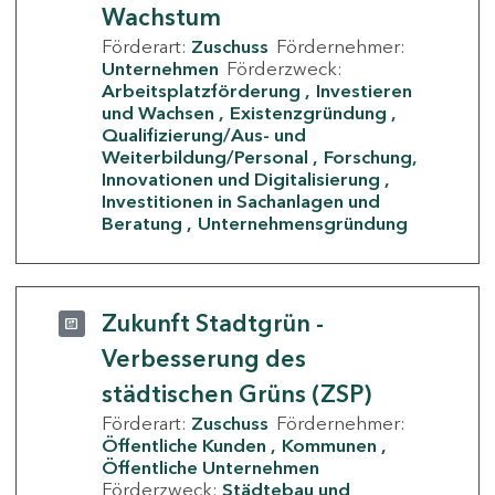
Wachstum
Förderart:
Zuschuss
Fördernehmer:
Unternehmen
Förderzweck:
Arbeitsplatzförderung
Investieren
und Wachsen
Existenzgründung
Qualifizierung/Aus- und
Weiterbildung/Personal
Forschung,
Innovationen und Digitalisierung
Investitionen in Sachanlagen und
Beratung
Unternehmensgründung
Zukunft Stadtgrün -
Verbesserung des
städtischen Grüns (ZSP)
Förderart:
Zuschuss
Fördernehmer:
Öffentliche Kunden
Kommunen
Öffentliche Unternehmen
Förderzweck:
Städtebau und