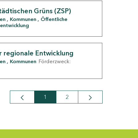
tädtischen Grüns (ZSP)
den
Kommunen
Öffentliche
entwicklung
r regionale Entwicklung
den
Kommunen
Förderzweck:
1
2
Seite
Seite