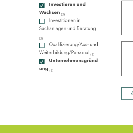
Investieren und
Wachsen
(2)
ndorte
Investitionen in
Sachanlagen und Beratung
(2)
Qualifizierung/Aus- und
Weiterbildung/Personal
(2)
Unternehmensgründ
ung
(2)