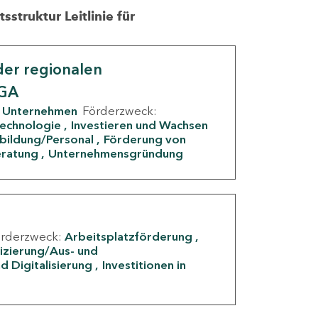
struktur Leitlinie für
er regionalen
IGA
Unternehmen
Förderzweck:
Technologie
Investieren und Wachsen
rbildung/Personal
Förderung von
eratung
Unternehmensgründung
örderzweck:
Arbeitsplatzförderung
fizierung/Aus- und
d Digitalisierung
Investitionen in
g