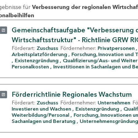
gebnisse für
Verbesserung der regionalen Wirtschafts
onalbeihilfen
Gemeinschaftsaufgabe "Verbesserung d
Wirtschaftsstruktur" - Richtlinie GRW R
Förderart:
Zuschuss
Fördernehmer:
Privatpersonen
Arbeitsplatzförderung
Forschung, Innovation und 
Existenzgründung
Qualifizierung/Aus- und Weite
Personalkosten
Investitionen in Sachanlagen und B
Förderrichtlinie Regionales Wachstum
Förderart:
Zuschuss
Fördernehmer:
Unternehmen
F
Investieren und Wachsen
Existenzgründung
Quali
Weiterbildung/Personal
Forschung, Innovationen un
Sachanlagen und Beratung
Unternehmensgründun