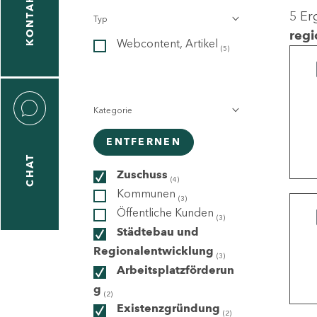
KONTAKT
5 Er
Typ
gen
regi
Webcontent, Artikel
n
(5)
Kategorie
ENTFERNEN
CHAT
icecenter
Zuschuss
(4)
Kommunen
(3)
Öffentliche Kunden
(3)
taktformular
Städtebau und
Regionalentwicklung
(3)
Arbeitsplatzförderun
g
erportal
(2)
Existenzgründung
(2)