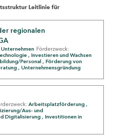
struktur Leitlinie für
er regionalen
IGA
Unternehmen
Förderzweck:
Technologie
Investieren und Wachsen
rbildung/Personal
Förderung von
eratung
Unternehmensgründung
örderzweck:
Arbeitsplatzförderung
fizierung/Aus- und
d Digitalisierung
Investitionen in
g