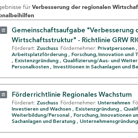
gebnisse für
Verbesserung der regionalen Wirtschafts
onalbeihilfen
Gemeinschaftsaufgabe "Verbesserung d
Wirtschaftsstruktur" - Richtlinie GRW R
Förderart:
Zuschuss
Fördernehmer:
Privatpersonen
Arbeitsplatzförderung
Forschung, Innovation und 
Existenzgründung
Qualifizierung/Aus- und Weite
Personalkosten
Investitionen in Sachanlagen und B
Förderrichtlinie Regionales Wachstum
Förderart:
Zuschuss
Fördernehmer:
Unternehmen
F
Investieren und Wachsen
Existenzgründung
Quali
Weiterbildung/Personal
Forschung, Innovationen un
Sachanlagen und Beratung
Unternehmensgründun