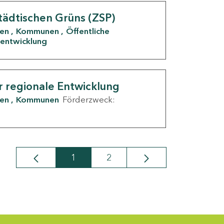
tädtischen Grüns (ZSP)
den
Kommunen
Öffentliche
entwicklung
r regionale Entwicklung
den
Kommunen
Förderzweck:
1
2
Seite
Seite