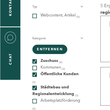
KONTAKT
5 Er
Typ
gen
regi
Webcontent, Artikel
n
(5)
Kategorie
ENTFERNEN
CHAT
icecenter
Zuschuss
(4)
Kommunen
(3)
Öffentliche Kunden
taktformular
(3)
Städtebau und
Regionalentwicklung
(3)
Arbeitsplatzförderung
erportal
(2)