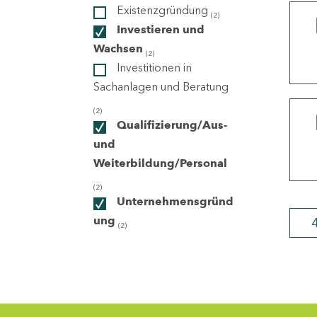
Existenzgründung
(2)
Investieren und
ndorte
Wachsen
(2)
Investitionen in
Sachanlagen und Beratung
(2)
Qualifizierung/Aus-
und
Weiterbildung/Personal
(2)
Unternehmensgründ
ung
(2)