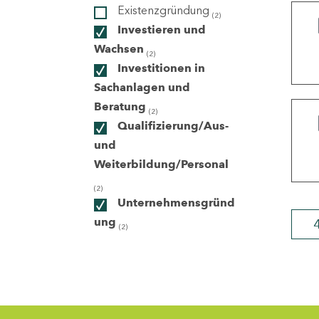
Existenzgründung
(2)
Investieren und
ndorte
Wachsen
(2)
Investitionen in
Sachanlagen und
Beratung
(2)
Qualifizierung/Aus-
und
Weiterbildung/Personal
(2)
Unternehmensgründ
ung
(2)