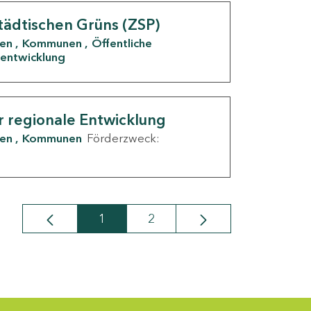
tädtischen Grüns (ZSP)
den
Kommunen
Öffentliche
entwicklung
r regionale Entwicklung
den
Kommunen
Förderzweck:
1
2
Seite
Seite