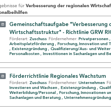
gebnisse für
Verbesserung der regionalen Wirtschafts
onalbeihilfen
Gemeinschaftsaufgabe "Verbesserung d
Wirtschaftsstruktur" - Richtlinie GRW R
Förderart:
Zuschuss
Fördernehmer:
Privatpersonen
Arbeitsplatzförderung
Forschung, Innovation und 
Existenzgründung
Qualifizierung/Aus- und Weite
Personalkosten
Investitionen in Sachanlagen und B
Förderrichtlinie Regionales Wachstum
Förderart:
Zuschuss
Fördernehmer:
Unternehmen
F
Investieren und Wachsen
Existenzgründung
Quali
Weiterbildung/Personal
Forschung, Innovationen un
Sachanlagen und Beratung
Unternehmensgründun