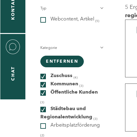
KONTAKT
5 Er
Typ
gen
regi
Webcontent, Artikel
n
(5)
Kategorie
ENTFERNEN
CHAT
icecenter
Zuschuss
(4)
Kommunen
(3)
Öffentliche Kunden
taktformular
(3)
Städtebau und
Regionalentwicklung
(3)
Arbeitsplatzförderung
erportal
(2)