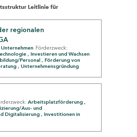
struktur Leitlinie für
er regionalen
IGA
Unternehmen
Förderzweck:
Technologie
Investieren und Wachsen
rbildung/Personal
Förderung von
eratung
Unternehmensgründung
örderzweck:
Arbeitsplatzförderung
fizierung/Aus- und
d Digitalisierung
Investitionen in
g